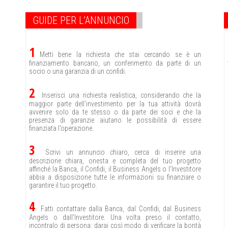
GUIDE PER L’ANNUNCIO
1
Metti bene la richiesta che stai cercando se è un
finanziamento bancario, un conferimento da parte di un
socio o una garanzia di un confidi.
2
Inserisci una richiesta realistica, considerando che la
maggior parte dell’investimento per la tua attività dovrà
avvenire solo da te stesso o da parte dei soci e che la
presenza di garanzie aiutano le possibilità di essere
finanziata l’operazione.
3
Scrivi un annuncio chiaro, cerca di inserire una
descrizione chiara, onesta e completa del tuo progetto
affinché la Banca, il Confidi, il Business Angels o l’Investitore
abbia a disposizione tutte le informazioni su finanziare o
garantire il tuo progetto.
4
Fatti contattare dalla Banca, dal Confidi, dal Business
Angels o dall’Investitore. Una volta preso il contatto,
incontralo di persona: darai così modo di verificare la bontà