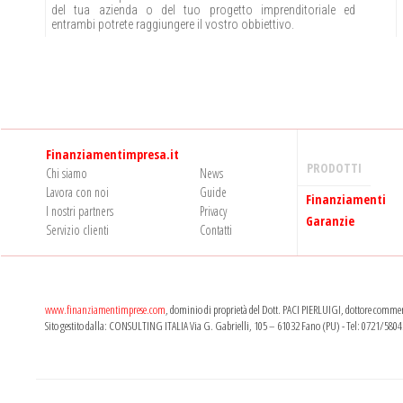
del tua azienda o del tuo progetto imprenditoriale ed
entrambi potrete raggiungere il vostro obbiettivo.
Finanziamentimpresa.it
PRODOTTI
Chi siamo
News
Lavora con noi
Guide
Finanziamenti
I nostri partners
Privacy
Garanzie
Servizio clienti
Contatti
www.finanziamentimprese.com
, dominio di proprietà del Dott. PACI PIERLUIGI, dottore commerc
Sito gestito dalla: CONSULTING ITALIA Via G. Gabrielli, 105 – 61032 Fano (PU) - Tel: 0721/5804